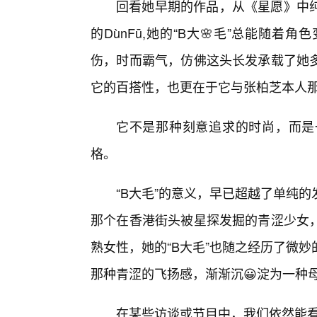
回看她早期的作品，从《星愿》中纯
的DùnFū,她的“B大🌸毛”总能随
伤，时而霸气，仿佛这头长发承载了她
它的百搭性，也更在于它与张柏芝本人那
它不是那种刻意追求的时尚，而是
格。
“B大毛”的意义，早已超越了单纯
那个在香港街头被星探发掘的青涩少女
熟女性，她的“B大毛”也随之经历了微
那种青涩的飞扬感，渐渐沉😀淀为一种
在某些访谈或节目中，我们依然能看