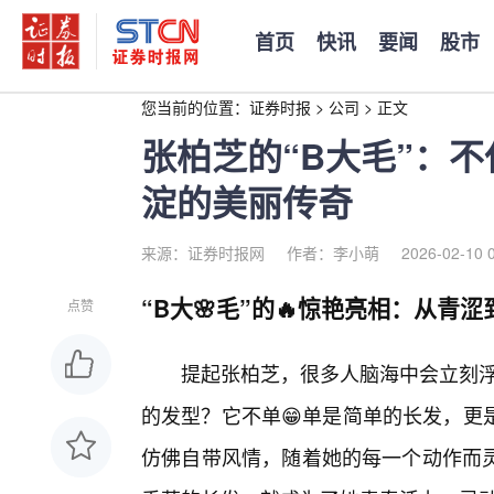
首页
快讯
要闻
股市
您当前的位置：
证券时报
>
公司
>
正文
张柏芝的“B大毛”：
淀的美丽传奇
来源：证券时报网
作者：李小萌
2026-02-10 
“B大🌸毛”的🔥惊艳亮相：从青
点赞
提起张柏芝，很多人脑海中会立刻浮
的发型？它不单😁单是简单的长发，更
仿佛自带风情，随着她的每一个动作而