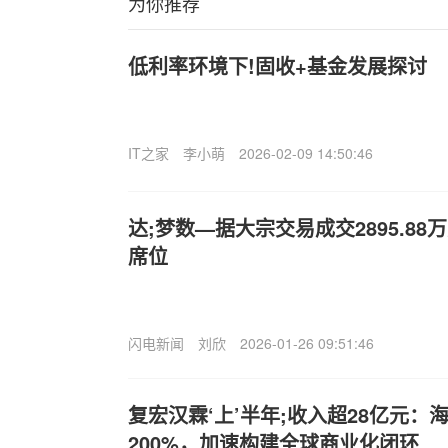
为你推荐
低利率环境下!固收+基金发展探讨
IT之家
李小萌
2026-02-09 14:50:46
达;梦数—据大宗交易成交2895.8
席位
闪电新闻
刘欣
2026-01-26 09:51:46
复宏汉霖‘上’半年;收入超28亿元：
200%，加速构建全球商业化闭环