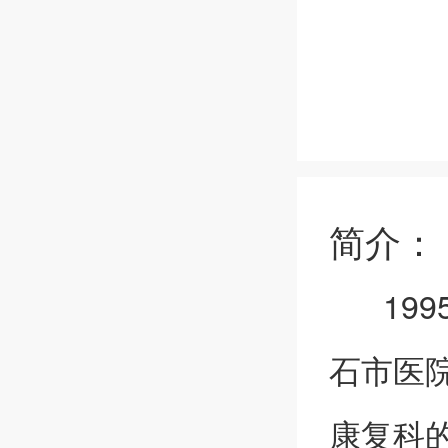
简介：
199
石市医
康复科