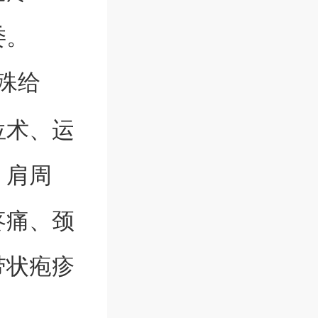
委。
殊给
位术、运
、肩周
疼痛、颈
带状疱疹