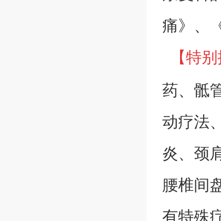
痛》、
【特别
药、骶
动疗法
炎、颈
腰椎间
有特殊