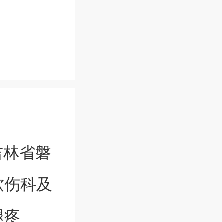
吉林省磐
软伤科及
腿疼