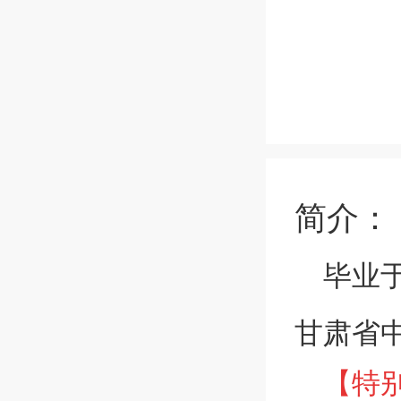
简介：
毕业
甘肃省
【特