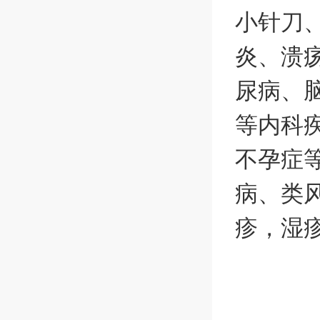
小针刀
炎、溃
尿病、
等内科
不孕症
病、类
疹，湿