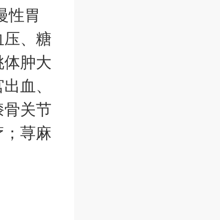
慢性胃
血压、糖
桃体肿大
宫出血、
膝骨关节
疗；荨麻