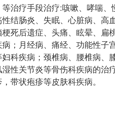
、等治疗手段治疗:咳嗽、哮喘、
疡性结肠炎、失眠、心脏病、高
脑梗死后遗症、头痛、眩晕、扁
疾病；月经病、痛经、功能性子
等妇科疾病；颈椎病、腰椎病、
风湿性关节炎等骨伤科疾病的治
疹，带状疱疹等皮肤科疾病。